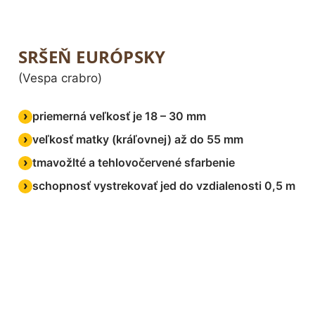
SRŠEŇ EURÓPSKY
(Vespa crabro)
priemerná veľkosť je 18 – 30 mm
veľkosť matky (kráľovnej) až do 55 mm
tmavožlté a tehlovočervené sfarbenie
schopnosť vystrekovať jed do vzdialenosti 0,5 m