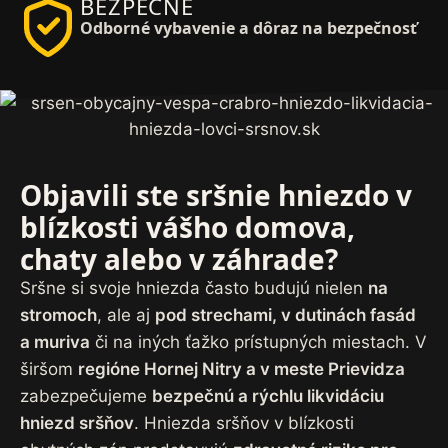
BEZPEČNE
Odborné vybavenie a dôraz na bezpečnosť
Objavili ste sršnie hniezdo v
blízkosti vášho domova,
chaty alebo v záhrade?
Sršne si svoje hniezda často budujú nielen
na
stromoch
, ale aj
pod strechami, v dutinách fasád
a muriva
či na iných ťažko prístupných miestach. V
širšom
regióne Hornej Nitry a v meste Prievidza
zabezpečujeme
bezpečnú a rýchlu likvidáciu
hniezd sršňov
. Hniezda sršňov v blízkosti