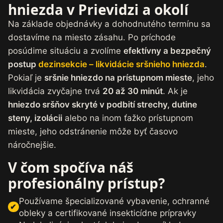
hniezda v Prievidzi a okolí
Na základe objednávky a dohodnutého termínu sa
dostavíme na miesto zásahu. Po príchode
posúdime situáciu a zvolíme
efektívny a bezpečný
postup
dezinsekcie – likvidácie sršnieho hniezda
.
Pokiaľ je
sršnie hniezdo na prístupnom mieste
, jeho
likvidácia zvyčajne trvá
20 až 30 minút
. Ak je
hniezdo sršňov skryté v podbití strechy, dutine
steny, izolácii
alebo na inom ťažko prístupnom
mieste, jeho odstránenie môže byť časovo
náročnejšie.
V čom spočíva náš
profesionálny prístup?
Používame špecializované vybavenie, ochranné
obleky a certifikované insekticídne prípravky