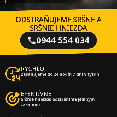
ODSTRAŇUJEME SRŠNE A
SRŠNIE HNIEZDA
0944 554 034
RÝCHLO
Zasahujeme do 24 hodín 7 dní v týždni
EFEKTÍVNE
Sršnie hniezdo odstránime jediným
zásahom