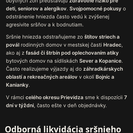
obytných zón predstavujú
zdravotné riziko pre
deti, seniorov a alergikov
.
Svojpomocné pokusy
o
odstránenie hniezda často vedú k zvýšenej
agresivite sršňov a k bodnutiam.
Sršnie hniezda odstraňujeme zo
štítov striech a
povál
rodinných domov v mestskej časti
Hradec
,
ako aj z
fasád či štrbín pod oplechovaním atiky
bytových domov na sídliskách
Sever a Kopanice
.
Často realizujeme výjazdy aj do
záhradkárskych
oblastí a rekreačných areálov
v okolí
Bojníc a
Kanianky
.
V rámci
celého okresu Prievidza
sme k dispozícii
7
dní v týždni
, často ešte v deň objednávky.
Odborná likvidácia sršnieho