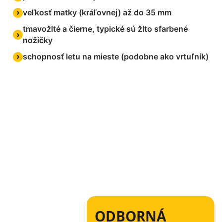
veľkosť matky (kráľovnej) až do 35 mm
tmavožlté a čierne, typické sú žlto sfarbené
nožičky
schopnosť letu na mieste (podobne ako vrtuľník)
ODBORNÁ