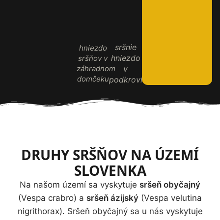
sršnie
hniezdo
hniezdo
sršňov v
záhradnom
v
domčeku
podkroví
DRUHY SRŠŇOV NA ÚZEMÍ
SLOVENKA
Na našom území sa vyskytuje
sršeň obyčajný
(Vespa crabro) a
sršeň ázijský
(Vespa velutina
nigrithorax). Sršeň obyčajný sa u nás vyskytuje