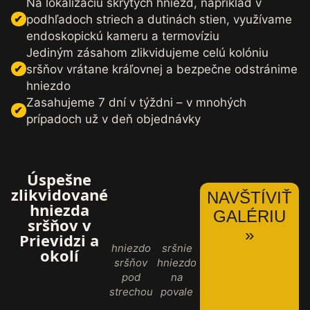
Na lokalizáciu skrytých hniezd, napríklad v
podhľadoch striech a dutinách stien, využívame
endoskopickú kameru a termovíziu
Jediným zásahom zlikvidujeme celú kolóniu
sršňov vrátane kráľovnej a bezpečne odstránime
hniezdo
Zasahujeme 7 dní v týždni – v mnohých
prípadoch už v deň objednávky
Úspešne
zlikvidované
NAVŠTÍVIŤ
hniezda
GALÉRIU
sršňov v
»
Prievidzi a
hniezdo
sršnie
okolí
sršňov
hniezdo
pod
na
strechou
povale