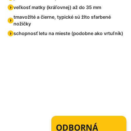
veľkosť matky (kráľovnej) až do 35 mm
tmavožlté a čierne, typické sú žlto sfarbené
nožičky
schopnosť letu na mieste (podobne ako vrtuľník)
ODBORNÁ