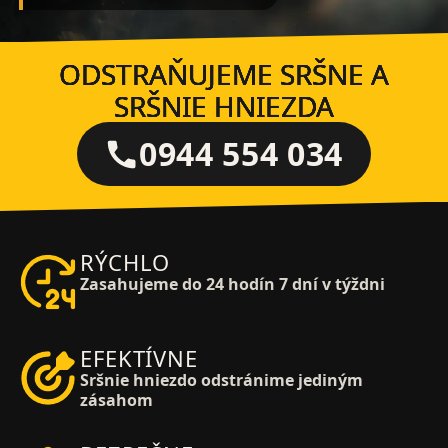
ODSTRAŇUJEME SRŠNE A
SRŠNIE HNIEZDA
0944 554 034
RÝCHLO
Zasahujeme do 24 hodín 7 dní v týždni
EFEKTÍVNE
Sršnie hniezdo odstránime jediným
zásahom