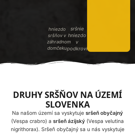
sršnie
hniezdo
hniezdo
sršňov v
záhradnom
v
domčeku
podkroví
DRUHY SRŠŇOV NA ÚZEMÍ
SLOVENKA
Na našom území sa vyskytuje
sršeň obyčajný
(Vespa crabro) a
sršeň ázijský
(Vespa velutina
nigrithorax). Sršeň obyčajný sa u nás vyskytuje