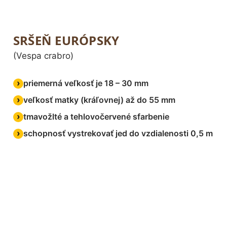
SRŠEŇ EURÓPSKY
(Vespa crabro)
priemerná veľkosť je 18 – 30 mm
veľkosť matky (kráľovnej) až do 55 mm
tmavožlté a tehlovočervené sfarbenie
schopnosť vystrekovať jed do vzdialenosti 0,5 m