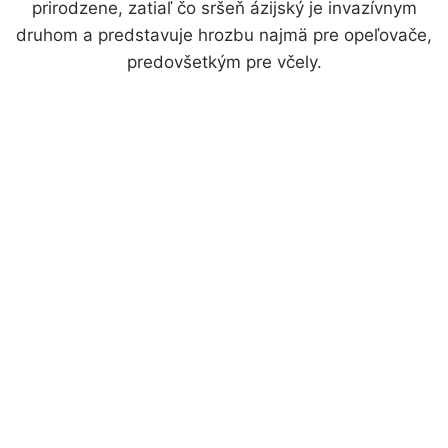
prirodzene, zatiaľ čo sršeň ázijský je invazívnym
druhom a predstavuje hrozbu najmä pre opeľovače,
predovšetkým pre včely.