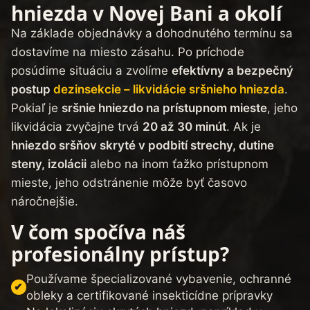
hniezda v Novej Bani a okolí
Na základe objednávky a dohodnutého termínu sa
dostavíme na miesto zásahu. Po príchode
posúdime situáciu a zvolíme
efektívny a bezpečný
postup
dezinsekcie – likvidácie sršnieho hniezda
.
Pokiaľ je
sršnie hniezdo na prístupnom mieste
, jeho
likvidácia zvyčajne trvá
20 až 30 minút
. Ak je
hniezdo sršňov skryté v podbití strechy, dutine
steny, izolácii
alebo na inom ťažko prístupnom
mieste, jeho odstránenie môže byť časovo
náročnejšie.
V čom spočíva náš
profesionálny prístup?
Používame špecializované vybavenie, ochranné
obleky a certifikované insekticídne prípravky