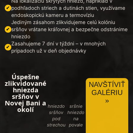
Na lokalizáciu skrytých hniezd, napríklad v
podhľadoch striech a dutinách stien, využívame
endoskopickú kameru a termovíziu
Jediným zásahom zlikvidujeme celú kolóniu
sršňov vrátane kráľovnej a bezpečne odstránime
hniezdo
Zasahujeme 7 dní v týždni – v mnohých
prípadoch už v deň objednávky
Úspešne
zlikvidované
NAVŠTÍVIŤ
hniezda
GALÉRIU
sršňov v
»
Novej Bani a
hniezdo
sršnie
okolí
sršňov
hniezdo
pod
na
strechou
povale