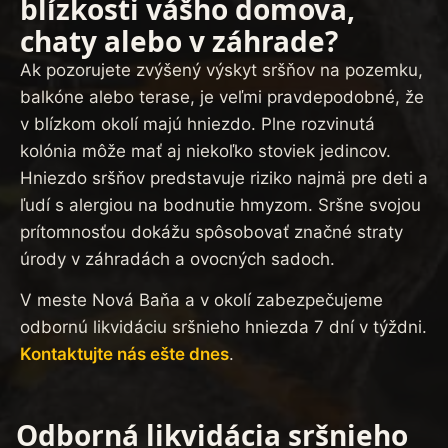
blízkosti vášho domova,
chaty alebo v záhrade?
Ak pozorujete zvýšený výskyt sršňov na pozemku,
balkóne alebo terase, je veľmi pravdepodobné, že
v blízkom okolí majú hniezdo. Plne rozvinutá
kolónia môže mať aj niekoľko stoviek jedincov.
Hniezdo sršňov predstavuje riziko najmä pre deti a
ľudí s alergiou na bodnutie hmyzom. Sršne svojou
prítomnosťou dokážu spôsobovať značné straty
úrody v záhradách a ovocných sadoch.
V meste Nová Baňa a v okolí zabezpečujeme
odbornú likvidáciu sršnieho hniezda 7 dní v týždni.
Kontaktujte nás ešte dnes
.
Odborná likvidácia sršnieho