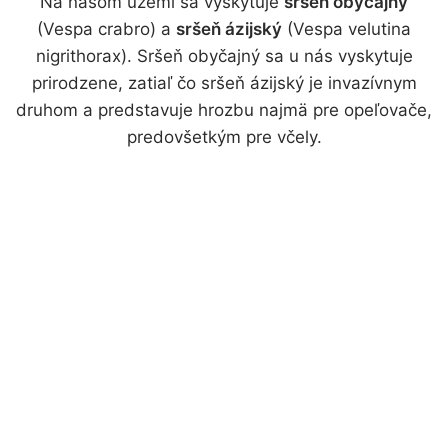
Na našom území sa vyskytuje
sršeň obyčajný
(Vespa crabro) a
sršeň ázijský
(Vespa velutina
nigrithorax). Sršeň obyčajný sa u nás vyskytuje
prirodzene, zatiaľ čo sršeň ázijský je invazívnym
druhom a predstavuje hrozbu najmä pre opeľovače,
predovšetkým pre včely.