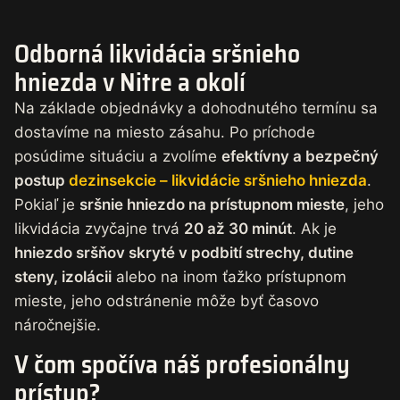
Odborná likvidácia sršnieho
hniezda v Nitre a okolí
Na základe objednávky a dohodnutého termínu sa
dostavíme na miesto zásahu. Po príchode
posúdime situáciu a zvolíme
efektívny a bezpečný
postup
dezinsekcie – likvidácie sršnieho hniezda
.
Pokiaľ je
sršnie hniezdo na prístupnom mieste
, jeho
likvidácia zvyčajne trvá
20 až 30 minút
. Ak je
hniezdo sršňov skryté v podbití strechy, dutine
steny, izolácii
alebo na inom ťažko prístupnom
mieste, jeho odstránenie môže byť časovo
náročnejšie.
V čom spočíva náš profesionálny
prístup?