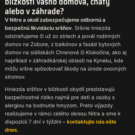
blízkosti vášho domova, chaty
alebo v záhrade?
V Nitre a okolí zabezpečujeme odbornú a
bezpečnú likvidáciu sršňov
. Sršnie hniezda
odstraňujeme či už zo striech a povál rodinných
domov na Zobore, z balkónov a fasád bytových
domov na sídliskách Chrenová či Klokočina, ako aj
napríklad v záhradkárskej oblasti na Kyneku, kde
môžu sršne spôsobovať škody na úrode ovocných
stromov.
Hniezda sršňov v blízkosti obydlí predstavujú
bezpečnostné riziko najmä pre deti a osoby s
alergiou na bodnutie hmyzom. Preto výjazdy
realizujeme v rámci celého okresu Nitra a sme k
dispozícii 7 dní v týždni –
kontaktujte nás ešte
dnes
.