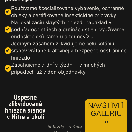
Používame špecializované vybavenie, ochranné
obleky a certifikované insekticídne prípravky
Na lokalizáciu skrytých hniezd, napríklad v
podhľadoch striech a dutinách stien, využívame
endoskopickú kameru a termovíziu
Jediným zásahom zlikvidujeme celú kolóniu
sršňov vrátane kráľovnej a bezpečne odstránime
hniezdo
Zasahujeme 7 dní v týždni – v mnohých
prípadoch už v deň objednávky
Úspešne
zlikvidované
NAVŠTÍVIŤ
hniezda sršňov
GALÉRIU
v Nitre a okolí
»
hniezdo
sršnie