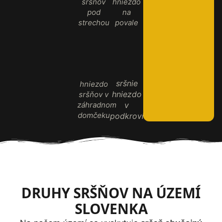
sršňov
hniezdo
pod
na
strechou
povale
sršnie
hniezdo
hniezdo
sršňov v
záhradnom
v
domčeku
podkroví
DRUHY SRŠŇOV NA ÚZEMÍ
SLOVENKA