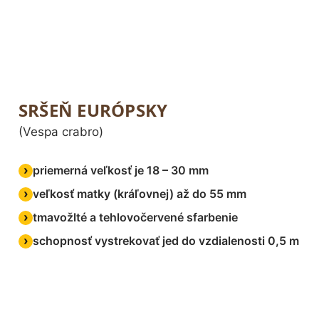
SRŠEŇ EURÓPSKY
(Vespa crabro)
priemerná veľkosť je 18 – 30 mm
veľkosť matky (kráľovnej) až do 55 mm
tmavožlté a tehlovočervené sfarbenie
schopnosť vystrekovať jed do vzdialenosti 0,5 m