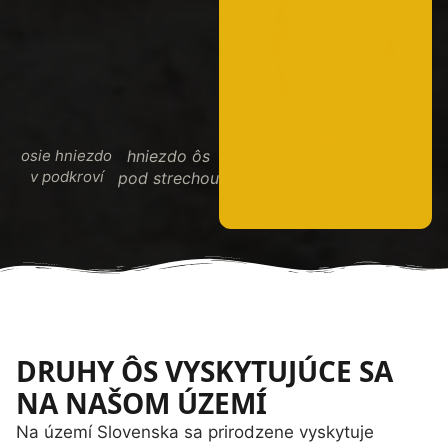
osie hniezdo
hniezdo ôs
v podkroví
pod strechou
DRUHY ÔS VYSKYTUJÚCE SA
NA NAŠOM ÚZEMÍ
Na území Slovenska sa prirodzene vyskytuje