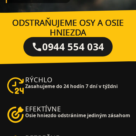
ODSTRAŇUJEME OSY A OSIE
HNIEZDA
0944 554 034
RÝCHLO
Zasahujeme do 24 hodín 7 dní v týždni
EFEKTÍVNE
Osie hniezdo odstránime jediným zásahom