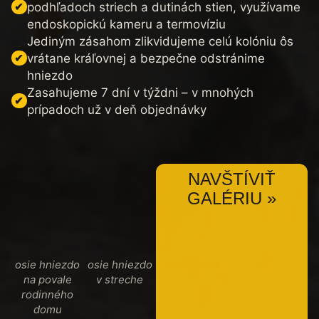
podhľadoch striech a dutinách stien, využívame
endoskopickú kameru a termovíziu
Jediným zásahom zlikvidujeme celú kolóniu ôs
vrátane kráľovnej a bezpečne odstránime
hniezdo
Zasahujeme 7 dní v týždni – v mnohých
prípadoch už v deň objednávky
NAVŠTÍVIŤ
GALÉRIU »
osie hniezdo
osie hniezdo
na povale
v streche
rodinného
domu