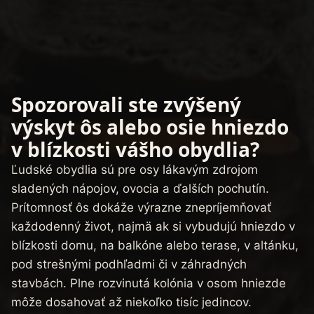
Spozorovali ste zvýšený
výskyt ôs alebo osie hniezdo
v blízkosti vášho obydlia?
Ľudské obydlia sú pre osy lákavým zdrojom
sladených nápojov, ovocia a ďalších pochutín.
Prítomnosť ôs dokáže výrazne znepríjemňovať
každodenný život, najmä ak si vybudujú hniezdo v
blízkosti domu, na balkóne alebo terase, v altánku,
pod strešnými podhľadmi či v záhradných
stavbách. Plne rozvinutá kolónia v osom hniezde
môže dosahovať až niekoľko tisíc jedincov.