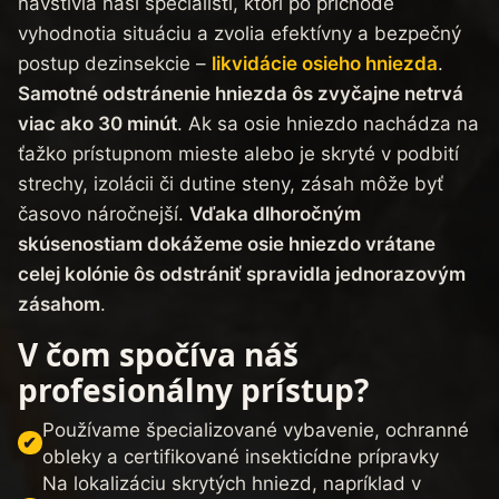
navštívia naši špecialisti, ktorí po príchode
vyhodnotia situáciu a zvolia efektívny a bezpečný
postup dezinsekcie –
likvidácie osieho hniezda
.
Samotné odstránenie hniezda ôs zvyčajne netrvá
viac ako 30 minút
. Ak sa osie hniezdo nachádza na
ťažko prístupnom mieste alebo je skryté v podbití
strechy, izolácii či dutine steny, zásah môže byť
časovo náročnejší.
Vďaka dlhoročným
skúsenostiam dokážeme osie hniezdo vrátane
celej kolónie ôs odstrániť spravidla jednorazovým
zásahom
.
V čom spočíva náš
profesionálny prístup?
Používame špecializované vybavenie, ochranné
obleky a certifikované insekticídne prípravky
Na lokalizáciu skrytých hniezd, napríklad v