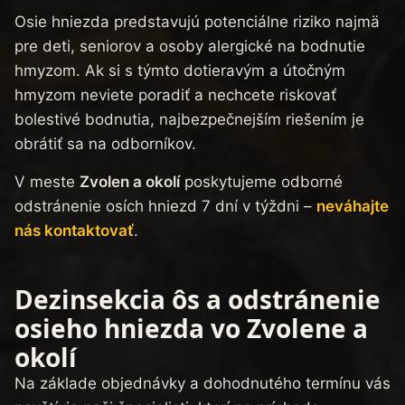
Osie hniezda predstavujú potenciálne riziko najmä
pre deti, seniorov a osoby alergické na bodnutie
hmyzom. Ak si s týmto dotieravým a útočným
hmyzom neviete poradiť a nechcete riskovať
bolestivé bodnutia, najbezpečnejším riešením je
obrátiť sa na odborníkov.
V meste
Zvolen a okolí
poskytujeme odborné
odstránenie osích hniezd 7 dní v týždni –
neváhajte
nás kontaktovať
.
Dezinsekcia ôs a odstránenie
osieho hniezda vo Zvolene a
okolí
Na základe objednávky a dohodnutého termínu vás