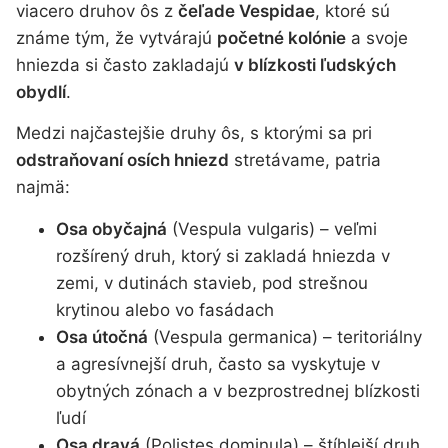
viacero druhov ôs z
čeľade Vespidae
, ktoré sú
známe tým, že vytvárajú
početné kolónie
a svoje
hniezda si často zakladajú
v blízkosti ľudských
obydlí
.
Medzi najčastejšie druhy ôs, s ktorými sa pri
odstraňovaní osích hniezd
stretávame, patria
najmä:
Osa obyčajná
(Vespula vulgaris) – veľmi
rozšírený druh, ktorý si zakladá hniezda v
zemi, v dutinách stavieb, pod strešnou
krytinou alebo vo fasádach
Osa útočná
(Vespula germanica) – teritoriálny
a agresívnejší druh, často sa vyskytuje v
obytných zónach a v bezprostrednej blízkosti
ľudí
Osa dravá
(Polistes dominula) – štíhlejší druh