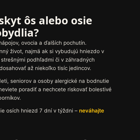
skyt ôs alebo osie
obydlia?
ápojov, ovocia a ďalších pochutín.
ný život, najmä ak si vybudujú hniezdo v
d strešnými podhľadmi či v záhradných
osahovať až niekoľko tisíc jedincov.
eti, seniorov a osoby alergické na bodnutie
viete poradiť a nechcete riskovať bolestivé
borníkov.
 osích hniezd 7 dní v týždni –
neváhajte