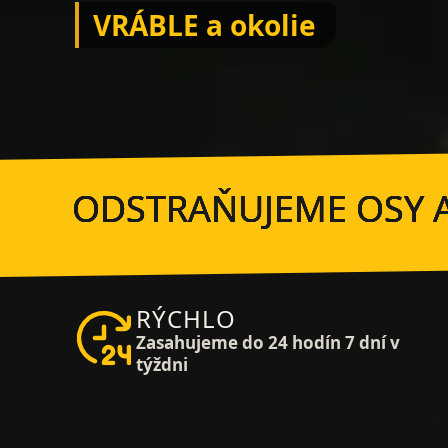
VRÁBLE a okolie
ODSTRAŇUJEME OSY A
RÝCHLO
Zasahujeme do 24 hodín 7 dní v
týždni