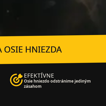
 OSIE HNIEZDA
EFEKTÍVNE
Osie hniezdo odstránime jediným
zásahom