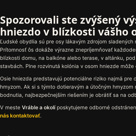
Spozorovali ste zvýšený vý
hniezdo v blízkosti vášho 
Ľudské obydlia sú pre osy lákavým zdrojom sladených n
Prítomnosť ôs dokáže výrazne znepríjemňovať každoden
blízkosti domu, na balkóne alebo terase, v altánku, po
stavbách. Plne rozvinutá kolónia v osom hniezde môže d
Osie hniezda predstavujú potenciálne riziko najmä pre d
hmyzom. Ak si s týmto dotieravým a útočným hmyzom ne
bodnutia, najbezpečnejším riešením je obrátiť sa na od
V meste
Vráble a okolí
poskytujeme odborné odstránenie
nás kontaktovať
.