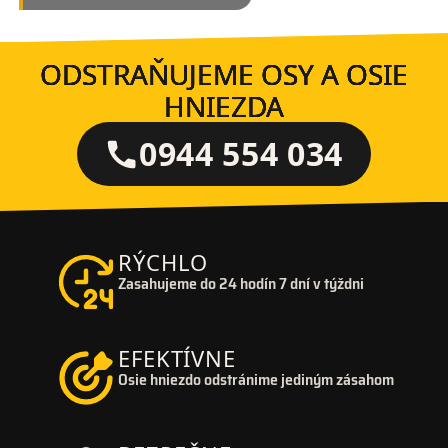
ODSTRAŇUJEME OSY A OSIE
HNIEZDA
0944 554 034
RÝCHLO
Zasahujeme do 24 hodín 7 dní v týždni
EFEKTÍVNE
Osie hniezdo odstránime jediným zásahom