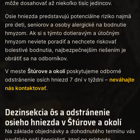
môže dosahovať až niekoľko tisíc jedincov.
Osie hniezda predstavujú potenciálne riziko najmä
pre deti, seniorov a osoby alergické na bodnutie
hmyzom. Ak si s týmto dotieravým a útočným
hmyzom neviete poradiť a nechcete riskovať
bolestivé bodnutia, najbezpečnejším riešením je
obrátiť sa na odborníkov.
V meste
Štúrove a okolí
poskytujeme odborné
odstránenie osích hniezd 7 dní v týždni –
neváhajte
nás kontaktovať
.
Dezinsekcia ôs a odstránenie
osieho hniezda v Štúrove a okolí
Na základe objednávky a dohodnutého termínu vás
navštívia naši špecialisti, ktorí po príchode