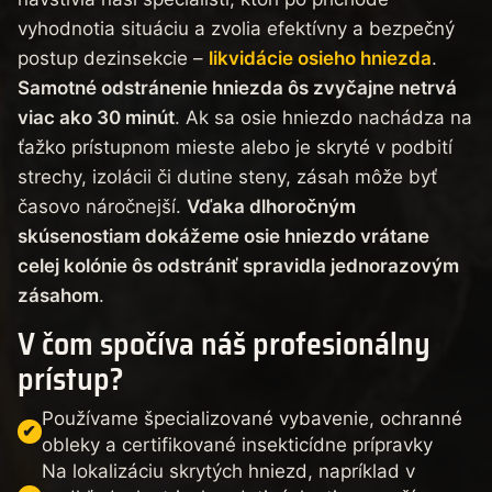
vyhodnotia situáciu a zvolia efektívny a bezpečný
postup dezinsekcie –
likvidácie osieho hniezda
.
Samotné odstránenie hniezda ôs zvyčajne netrvá
viac ako 30 minút
. Ak sa osie hniezdo nachádza na
ťažko prístupnom mieste alebo je skryté v podbití
strechy, izolácii či dutine steny, zásah môže byť
časovo náročnejší.
Vďaka dlhoročným
skúsenostiam dokážeme osie hniezdo vrátane
celej kolónie ôs odstrániť spravidla jednorazovým
zásahom
.
V čom spočíva náš profesionálny
prístup?
Používame špecializované vybavenie, ochranné
obleky a certifikované insekticídne prípravky
Na lokalizáciu skrytých hniezd, napríklad v