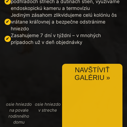
podhľadoch striech a dutinách stien, využívame
endoskopickú kameru a termovíziu
Jediným zásahom zlikvidujeme celú kolóniu ôs
vrátane kráľovnej a bezpečne odstránime
hniezdo
Zasahujeme 7 dní v týždni – v mnohých
prípadoch už v deň objednávky
NAVŠTÍVIŤ
GALÉRIU »
osie hniezdo
osie hniezdo
na povale
v streche
rodinného
domu