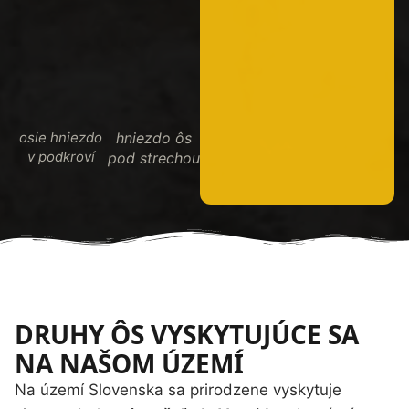
osie hniezdo
hniezdo ôs
v podkroví
pod strechou
DRUHY ÔS VYSKYTUJÚCE SA
NA NAŠOM ÚZEMÍ
Na území Slovenska sa prirodzene vyskytuje