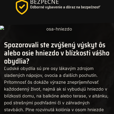
BEZPEČNE
Odborné vybavenie a dôraz na bezpečnosť
Spozorovali ste zvýšený výskyt ôs
alebo osie hniezdo v blízkosti vášho
obydlia?
Ľudské obydlia sú pre osy lákavým zdrojom
sladených nápojov, ovocia a ďalších pochutín.
Prítomnosť ôs dokáže výrazne znepríjemňovať
každodenný život, najmä ak si vybudujú hniezdo v
blízkosti domu, na balkóne alebo terase, v altánku,
pod strešnými podhľadmi či v záhradných
stavbách. Plne rozvinutá kolónia v osom hniezde