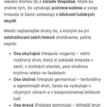
viacero druhov ôs z
čeľade Vespidae
, ktoré sú
známe tým, že vytvárajú
početné kolónie
a svoje
hniezda si často zakladajú
v blízkosti ľudských
obydlí
.
Medzi najčastejšie druhy ôs, s ktorými sa pri
odstraňovaní osích hniezd
stretávame, patria
najmä:
Osa obyčajná
(Vespula vulgaris) – veľmi
rozšírený druh, ktorý si zakladá hniezda v
zemi, v dutinách stavieb, pod strešnou
krytinou alebo vo fasádach
Osa útočná
(Vespula germanica) – teritoriálny
a agresívnejší druh, často sa vyskytuje v
obytných zónach a v bezprostrednej blízkosti
ľudí
Osa dravá
(Polistes dominula) – štíhlejší druh