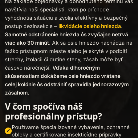
Na základe objednávky a dohodnutého termínu vás
navštívia naši špecialisti, ktorí po príchode
vyhodnotia situáciu a zvolia efektívny a bezpečný
postup dezinsekcie –
likvidácie osieho hniezda
.
Samotné odstránenie hniezda ôs zvyčajne netrvá
viac ako 30 minút
. Ak sa osie hniezdo nachádza na
ťažko prístupnom mieste alebo je skryté v podbití
strechy, izolácii či dutine steny, zásah môže byť
časovo náročnejší.
Vďaka dlhoročným
skúsenostiam dokážeme osie hniezdo vrátane
celej kolónie ôs odstrániť spravidla jednorazovým
zásahom
.
V čom spočíva náš
profesionálny prístup?
Používame špecializované vybavenie, ochranné
obleky a certifikované insekticídne prípravky