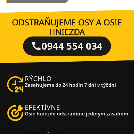
ODSTRAŇUJEME OSY A OSIE
HNIEZDA
0944 554 034
RÝCHLO
Zasahujeme do 24 hodín 7 dní v týždni
EFEKTÍVNE
Osie hniezdo odstránime jediným zásahom