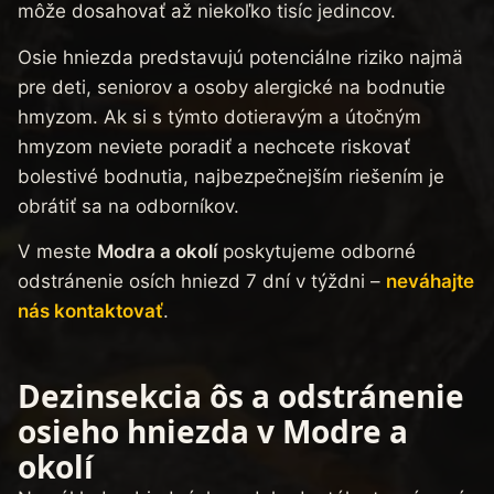
môže dosahovať až niekoľko tisíc jedincov.
Osie hniezda predstavujú potenciálne riziko najmä
pre deti, seniorov a osoby alergické na bodnutie
hmyzom. Ak si s týmto dotieravým a útočným
hmyzom neviete poradiť a nechcete riskovať
bolestivé bodnutia, najbezpečnejším riešením je
obrátiť sa na odborníkov.
V meste
Modra a okolí
poskytujeme odborné
odstránenie osích hniezd 7 dní v týždni –
neváhajte
nás kontaktovať
.
Dezinsekcia ôs a odstránenie
osieho hniezda v Modre a
okolí