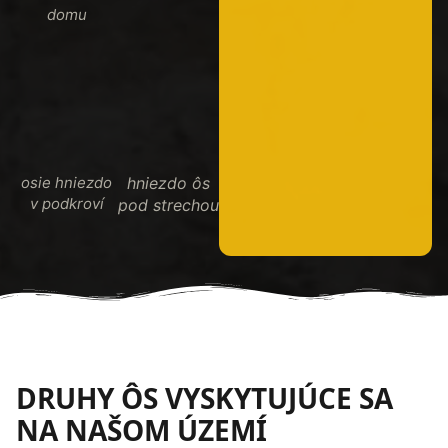
domu
osie hniezdo
hniezdo ôs
v podkroví
pod strechou
DRUHY ÔS VYSKYTUJÚCE SA
NA NAŠOM ÚZEMÍ