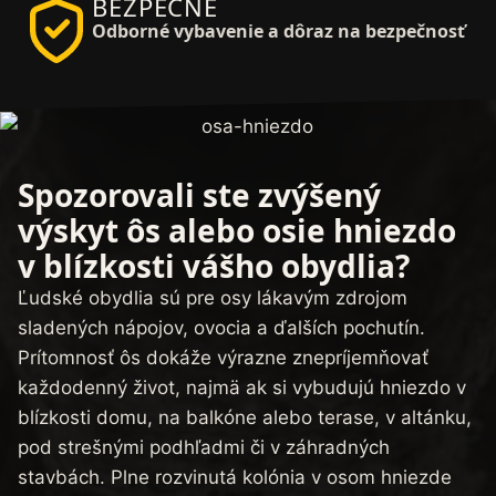
BEZPEČNE
Odborné vybavenie a dôraz na bezpečnosť
Spozorovali ste zvýšený
výskyt ôs alebo osie hniezdo
v blízkosti vášho obydlia?
Ľudské obydlia sú pre osy lákavým zdrojom
sladených nápojov, ovocia a ďalších pochutín.
Prítomnosť ôs dokáže výrazne znepríjemňovať
každodenný život, najmä ak si vybudujú hniezdo v
blízkosti domu, na balkóne alebo terase, v altánku,
pod strešnými podhľadmi či v záhradných
stavbách. Plne rozvinutá kolónia v osom hniezde