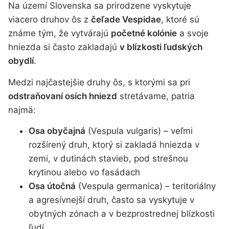
Na území Slovenska sa prirodzene vyskytuje
viacero druhov ôs z
čeľade Vespidae
, ktoré sú
známe tým, že vytvárajú
početné kolónie
a svoje
hniezda si často zakladajú
v blízkosti ľudských
obydlí
.
Medzi najčastejšie druhy ôs, s ktorými sa pri
odstraňovaní osích hniezd
stretávame, patria
najmä:
Osa obyčajná
(Vespula vulgaris) – veľmi
rozšírený druh, ktorý si zakladá hniezda v
zemi, v dutinách stavieb, pod strešnou
krytinou alebo vo fasádach
Osa útočná
(Vespula germanica) – teritoriálny
a agresívnejší druh, často sa vyskytuje v
obytných zónach a v bezprostrednej blízkosti
ľudí