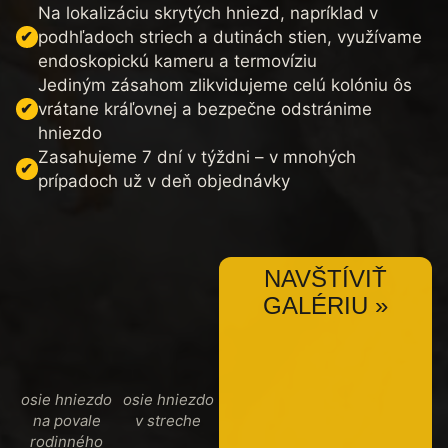
Na lokalizáciu skrytých hniezd, napríklad v
podhľadoch striech a dutinách stien, využívame
endoskopickú kameru a termovíziu
Jediným zásahom zlikvidujeme celú kolóniu ôs
vrátane kráľovnej a bezpečne odstránime
hniezdo
Zasahujeme 7 dní v týždni – v mnohých
prípadoch už v deň objednávky
NAVŠTÍVIŤ
GALÉRIU »
osie hniezdo
osie hniezdo
na povale
v streche
rodinného