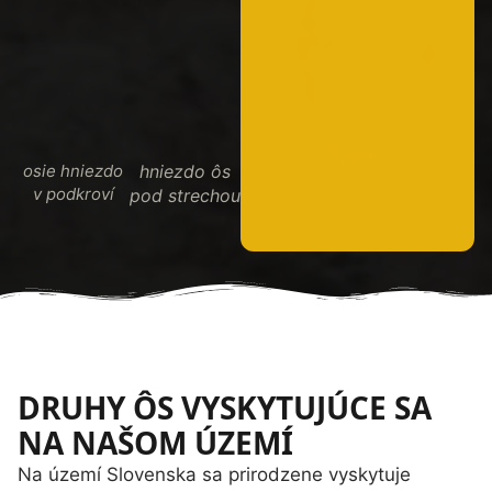
osie hniezdo
hniezdo ôs
v podkroví
pod strechou
DRUHY ÔS VYSKYTUJÚCE SA
NA NAŠOM ÚZEMÍ
Na území Slovenska sa prirodzene vyskytuje