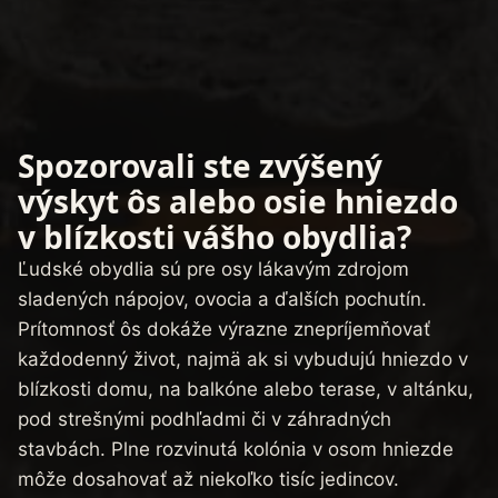
Spozorovali ste zvýšený
výskyt ôs alebo osie hniezdo
v blízkosti vášho obydlia?
Ľudské obydlia sú pre osy lákavým zdrojom
sladených nápojov, ovocia a ďalších pochutín.
Prítomnosť ôs dokáže výrazne znepríjemňovať
každodenný život, najmä ak si vybudujú hniezdo v
blízkosti domu, na balkóne alebo terase, v altánku,
pod strešnými podhľadmi či v záhradných
stavbách. Plne rozvinutá kolónia v osom hniezde
môže dosahovať až niekoľko tisíc jedincov.