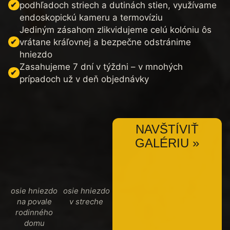
podhľadoch striech a dutinách stien, využívame
endoskopickú kameru a termovíziu
Jediným zásahom zlikvidujeme celú kolóniu ôs
vrátane kráľovnej a bezpečne odstránime
hniezdo
Zasahujeme 7 dní v týždni – v mnohých
prípadoch už v deň objednávky
NAVŠTÍVIŤ
GALÉRIU »
osie hniezdo
osie hniezdo
na povale
v streche
rodinného
domu