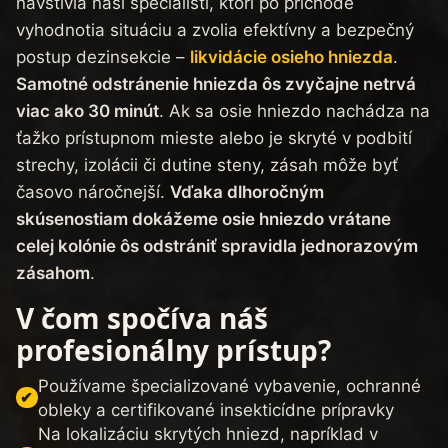
navštívia naši špecialisti, ktorí po príchode
vyhodnotia situáciu a zvolia efektívny a bezpečný
postup dezinsekcie –
likvidácie osieho hniezda
.
Samotné odstránenie hniezda ôs zvyčajne netrvá
viac ako 30 minút
. Ak sa osie hniezdo nachádza na
ťažko prístupnom mieste alebo je skryté v podbití
strechy, izolácii či dutine steny, zásah môže byť
časovo náročnejší.
Vďaka dlhoročným
skúsenostiam dokážeme osie hniezdo vrátane
celej kolónie ôs odstrániť spravidla jednorazovým
zásahom
.
V čom spočíva náš
profesionálny prístup?
Používame špecializované vybavenie, ochranné
obleky a certifikované insekticídne prípravky
Na lokalizáciu skrytých hniezd, napríklad v