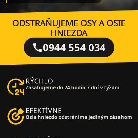
ODSTRAŇUJEME OSY A OSIE
HNIEZDA
0944 554 034
RÝCHLO
Zasahujeme do 24 hodín 7 dní v týždni
EFEKTÍVNE
Osie hniezdo odstránime jediným zásahom