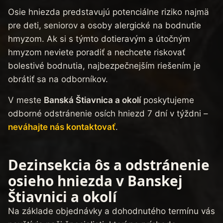
Osie hniezda predstavujú potenciálne riziko najmä
pre deti, seniorov a osoby alergické na bodnutie
hmyzom. Ak si s týmto dotieravým a útočným
hmyzom neviete poradiť a nechcete riskovať
bolestivé bodnutia, najbezpečnejším riešením je
obrátiť sa na odborníkov.
V meste
Banská Štiavnica a okolí
poskytujeme
odborné odstránenie osích hniezd 7 dní v týždni –
neváhajte nás kontaktovať
.
Dezinsekcia ôs a odstránenie
osieho hniezda v Banskej
Štiavnici a okolí
Na základe objednávky a dohodnutého termínu vás