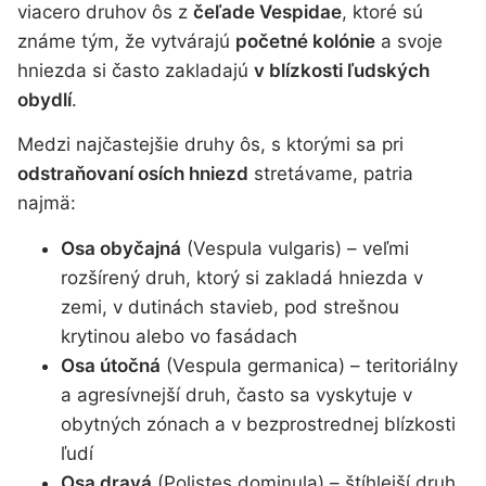
viacero druhov ôs z
čeľade Vespidae
, ktoré sú
známe tým, že vytvárajú
početné kolónie
a svoje
hniezda si často zakladajú
v blízkosti ľudských
obydlí
.
Medzi najčastejšie druhy ôs, s ktorými sa pri
odstraňovaní osích hniezd
stretávame, patria
najmä:
Osa obyčajná
(Vespula vulgaris) – veľmi
rozšírený druh, ktorý si zakladá hniezda v
zemi, v dutinách stavieb, pod strešnou
krytinou alebo vo fasádach
Osa útočná
(Vespula germanica) – teritoriálny
a agresívnejší druh, často sa vyskytuje v
obytných zónach a v bezprostrednej blízkosti
ľudí
Osa dravá
(Polistes dominula) – štíhlejší druh