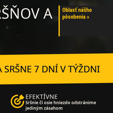
RŠŇOV A
Oblasť nášho
pôsobenia »
 SRŠNE 7 DNÍ V TÝŽDNI
EFEKTÍVNE
Sršnie či osie hniezdo odstránime
jediným zásahom