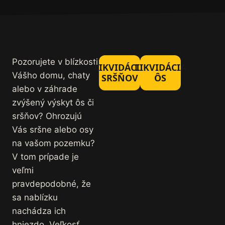
Pozorujete v blízkosti
LIKVIDÁCIA
LIKVIDÁCIA
Vášho domu, chaty
SRŠŇOV
ÔS
alebo v záhrade
zvýšený výskyt ôs či
sršňov? Ohrozujú
Vás sršne alebo osy
na vašom pozemku?
V tom prípade je
veľmi
pravdepodobné, že
sa nablízku
nachádza ich
hniezdo. Veľkosť