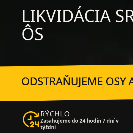
LIKVIDÁCIA S
ÔS
ODSTRAŇUJEME OSY A
RÝCHLO
Zasahujeme do 24 hodín 7 dní v
týždni